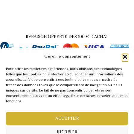
lIVRAISON OFFERTE DÈS 100 € D'ACHAT
Gérer le consentement
Pour offrir les meilleures expériences, nous utilisons des technologies
Back
telles que les cookies pour stocker et/ou accéder aux informations des
appareils. Le fait de consentir à ces technologies nous permettra de
to
traiter des données telles que le comportement de navigation ou les ID
A propos / Contact
Top
uniques sur ce site. Le fait de ne pas consentir ou de retirer son
Demande tarif pro / vidéo
consentement peut avoir un effet négatif sur certaines caractéristiques et
fonctions.
Conditions générales
Mentions légales
Politique de confidentialité
ACCEPTER
Webmaster inforweb.ch
©2022 RARITY
REFUSER