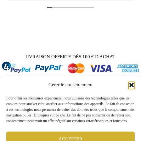
lIVRAISON OFFERTE DÈS 100 € D'ACHAT
Gérer le consentement
Back
Pour offrir les meilleures expériences, nous utilisons des technologies telles que les
to
cookies pour stocker et/ou accéder aux informations des appareils. Le fait de consentir
A propos / Contact
Top
à ces technologies nous permettra de traiter des données telles que le comportement de
Demande tarif pro / vidéo
navigation ou les ID uniques sur ce site. Le fait de ne pas consentir ou de retirer son
consentement peut avoir un effet négatif sur certaines caractéristiques et fonctions.
Conditions générales
Mentions légales
Politique de confidentialité
ACCEPTER