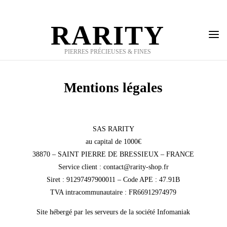
Skip
to
RARITY
content
PIERRES PRÉCIEUSES & FINES
Mentions légales
SAS RARITY
au capital de 1000€
38870 – SAINT PIERRE DE BRESSIEUX – FRANCE
Service client : contact@rarity-shop.fr
Siret : 91297497900011 – Code APE : 47.91B
TVA intracommunautaire : FR66912974979
Site hébergé par les serveurs de la société Infomaniak