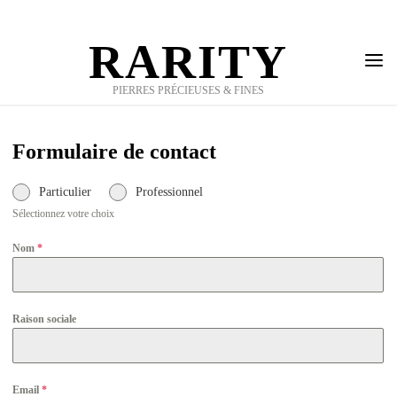
Skip
to
RARITY
content
PIERRES PRÉCIEUSES & FINES
Formulaire de contact
Particulier
Professionnel
Sélectionnez votre choix
Nom
*
Raison sociale
Email
*