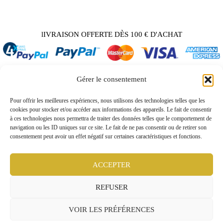
lIVRAISON OFFERTE DÈS 100 € D'ACHAT
Gérer le consentement
Back
Pour offrir les meilleures expériences, nous utilisons des technologies telles que les
to
cookies pour stocker et/ou accéder aux informations des appareils. Le fait de consentir
A propos / Contact
Top
à ces technologies nous permettra de traiter des données telles que le comportement de
Demande tarif pro / vidéo
navigation ou les ID uniques sur ce site. Le fait de ne pas consentir ou de retirer son
consentement peut avoir un effet négatif sur certaines caractéristiques et fonctions.
Conditions générales
Mentions légales
Politique de confidentialité
ACCEPTER
Webmaster inforweb.ch
©2022 RARITY
REFUSER
VOIR LES PRÉFÉRENCES