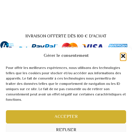
lIVRAISON OFFERTE DÈS 100 € D'ACHAT
Gérer le consentement
Pour offrir les meilleures expériences, nous utilisons des technologies
Back
telles que les cookies pour stocker et/ou accéder aux informations des
appareils. Le fait de consentir à ces technologies nous permettra de
to
traiter des données telles que le comportement de navigation ou les ID
A propos / Contact
Top
uniques sur ce site. Le fait de ne pas consentir ou de retirer son
Demande tarif pro / vidéo
consentement peut avoir un effet négatif sur certaines caractéristiques et
fonctions.
Conditions générales
Mentions légales
Politique de confidentialité
ACCEPTER
Webmaster inforweb.ch
©2022 RARITY
REFUSER