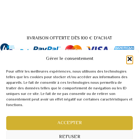
lIVRAISON OFFERTE DÈS 100 € D'ACHAT
Gérer le consentement
Pour offrir les meilleures expériences, nous utilisons des technologies
Back
telles que les cookies pour stocker et/ou accéder aux informations des
appareils. Le fait de consentir à ces technologies nous permettra de
to
traiter des données telles que le comportement de navigation ou les ID
A propos / Contact
Top
uniques sur ce site. Le fait de ne pas consentir ou de retirer son
Demande tarif pro / vidéo
consentement peut avoir un effet négatif sur certaines caractéristiques et
fonctions.
Conditions générales
Mentions légales
Politique de confidentialité
ACCEPTER
Webmaster inforweb.ch
©2022 RARITY
REFUSER