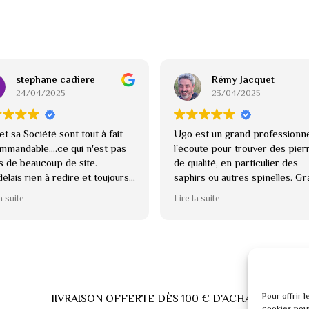
stephane cadiere
Rémy Jacquet
24/04/2025
23/04/2025
t sa Société sont tout à fait
Ugo est un grand professionne
mmandable....ce qui n'est pas
l'écoute pour trouver des pier
as de beaucoup de site.
de qualité, en particulier des
délais rien à redire et toujours
saphirs ou autres spinelles. G
ngeant.
réactivité et possibilité de cré
a suite
Lire la suite
ecommande
sur mesure. Gemmologue de
confiance.
Pour offrir 
lIVRAISON OFFERTE DÈS 100 € D'ACHAT