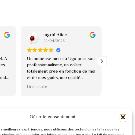
ingrid Alice
An
22/04/2025
22
l. A
Un immense merci à Ugo pour son
Un immense
res
professionnalisme, un collier
magnifique 
totalement créé en fonction de moi
!
rande
et de mes goûts, une qualité
Je l’ai red
ation
incroyable pour cette création. Je
éclatante, 
Lire la suite
Lire la suite
recommande
magnifique!
On sent l’a
l’attention 
suis plus qu
recommande
Gérer le consentement
les meilleures expériences, nous utilisons des technologies telles que les