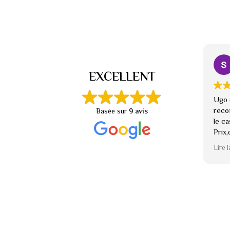
EXCELLENT
Ugo e
reco
Basée sur
9 avis
le c
Prix,
arra
Lire l
Je r