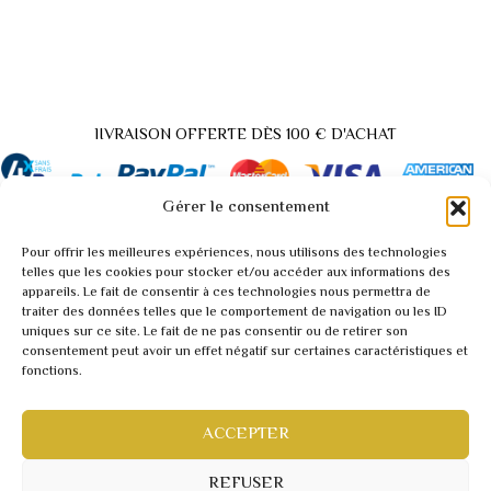
lIVRAISON OFFERTE DÈS 100 € D'ACHAT
Gérer le consentement
Pour offrir les meilleures expériences, nous utilisons des technologies
Back
telles que les cookies pour stocker et/ou accéder aux informations des
appareils. Le fait de consentir à ces technologies nous permettra de
to
traiter des données telles que le comportement de navigation ou les ID
A propos / Contact
Top
uniques sur ce site. Le fait de ne pas consentir ou de retirer son
Demande tarif pro / vidéo
consentement peut avoir un effet négatif sur certaines caractéristiques et
fonctions.
Conditions générales
Mentions légales
Politique de confidentialité
ACCEPTER
Webmaster inforweb.ch
©2022 RARITY
REFUSER