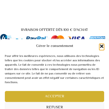
lIVRAISON OFFERTE DÈS 100 € D'ACHAT
Gérer le consentement
Pour offrir les meilleures expériences, nous utilisons des technologies
Back
telles que les cookies pour stocker et/ou accéder aux informations des
appareils. Le fait de consentir à ces technologies nous permettra de
to
traiter des données telles que le comportement de navigation ou les ID
A propos / Contact
Top
uniques sur ce site. Le fait de ne pas consentir ou de retirer son
Demande tarif pro / vidéo
consentement peut avoir un effet négatif sur certaines caractéristiques et
fonctions.
Conditions générales
Mentions légales
Politique de confidentialité
ACCEPTER
Webmaster inforweb.ch
©2022 RARITY
REFUSER