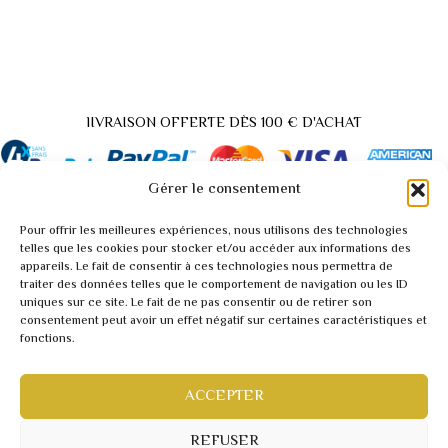
lIVRAISON OFFERTE DÈS 100 € D'ACHAT
Gérer le consentement
Pour offrir les meilleures expériences, nous utilisons des technologies
Back
telles que les cookies pour stocker et/ou accéder aux informations des
appareils. Le fait de consentir à ces technologies nous permettra de
to
traiter des données telles que le comportement de navigation ou les ID
A propos / Contact
Top
uniques sur ce site. Le fait de ne pas consentir ou de retirer son
Demande tarif pro / vidéo
consentement peut avoir un effet négatif sur certaines caractéristiques et
fonctions.
Conditions générales
Mentions légales
Politique de confidentialité
ACCEPTER
Webmaster inforweb.ch
©2022 RARITY
REFUSER