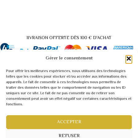
lIVRAISON OFFERTE DÈS 100 € D'ACHAT
Gérer le consentement
Pour offrir les meilleures expériences, nous utilisons des technologies
Back
telles que les cookies pour stocker et/ou accéder aux informations des
appareils. Le fait de consentir à ces technologies nous permettra de
to
traiter des données telles que le comportement de navigation ou les ID
A propos / Contact
Top
uniques sur ce site. Le fait de ne pas consentir ou de retirer son
Demande tarif pro / vidéo
consentement peut avoir un effet négatif sur certaines caractéristiques et
fonctions.
Conditions générales
Mentions légales
Politique de confidentialité
ACCEPTER
Webmaster inforweb.ch
©2022 RARITY
REFUSER