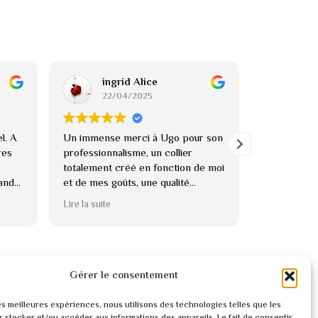
ingrid Alice
An
22/04/2025
22
l. A
Un immense merci à Ugo pour son
Un immense
res
professionnalisme, un collier
magnifique 
totalement créé en fonction de moi
!
rande
et de mes goûts, une qualité
Je l’ai red
ation
incroyable pour cette création. Je
éclatante, 
Lire la suite
Lire la suite
recommande
magnifique!
On sent l’a
l’attention 
suis plus qu
recommande
Gérer le consentement
les meilleures expériences, nous utilisons des technologies telles que les