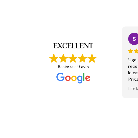
EXCELLENT
Ugo e
reco
Basée sur
9 avis
le c
Prix,
arra
Lire l
Je r