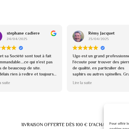
stephane cadiere
Rémy Jacquet
24/04/2025
23/04/2025
t sa Société sont tout à fait
Ugo est un grand professionne
mmandable....ce qui n'est pas
l'écoute pour trouver des pier
as de beaucoup de site.
de qualité, en particulier des
délais rien à redire et toujours
saphirs ou autres spinelles. G
ngeant.
réactivité et possibilité de cré
a suite
Lire la suite
ecommande
sur mesure. Gemmologue de
confiance.
Pour offrir 
lIVRAISON OFFERTE DÈS 100 € D'ACHAT