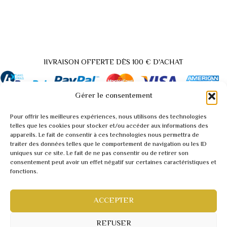
lIVRAISON OFFERTE DÈS 100 € D'ACHAT
Gérer le consentement
Pour offrir les meilleures expériences, nous utilisons des technologies
Back
telles que les cookies pour stocker et/ou accéder aux informations des
appareils. Le fait de consentir à ces technologies nous permettra de
to
traiter des données telles que le comportement de navigation ou les ID
A propos / Contact
Top
uniques sur ce site. Le fait de ne pas consentir ou de retirer son
Demande tarif pro / vidéo
consentement peut avoir un effet négatif sur certaines caractéristiques et
fonctions.
Conditions générales
Mentions légales
Politique de confidentialité
ACCEPTER
Webmaster inforweb.ch
©2022 RARITY
REFUSER