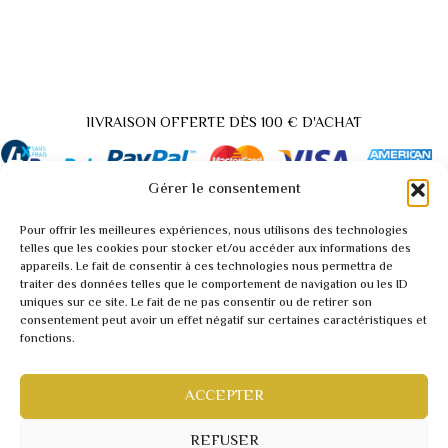
lIVRAISON OFFERTE DÈS 100 € D'ACHAT
Gérer le consentement
Pour offrir les meilleures expériences, nous utilisons des technologies
Back
telles que les cookies pour stocker et/ou accéder aux informations des
appareils. Le fait de consentir à ces technologies nous permettra de
to
traiter des données telles que le comportement de navigation ou les ID
A propos / Contact
Top
uniques sur ce site. Le fait de ne pas consentir ou de retirer son
Demande tarif pro / vidéo
consentement peut avoir un effet négatif sur certaines caractéristiques et
fonctions.
Conditions générales
Mentions légales
Politique de confidentialité
ACCEPTER
Webmaster inforweb.ch
©2022 RARITY
REFUSER